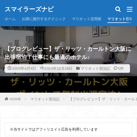
スマイラーズナビ
ホーム
お得に旅行するテクニック
マリオット活用術
マリオット宿泊記
【ブログレビュー】ザ・リッツ・カールトン大阪に
出張宿泊！仕事にも最適のホテル♪
2020年6月9日
2021年12月28日
マリオット宿泊記
0件
HOME
マリオット宿泊記
【ブログレビュー】ザ・リッツ・カール
※当サイトではアフィリエイト広告を利用しています