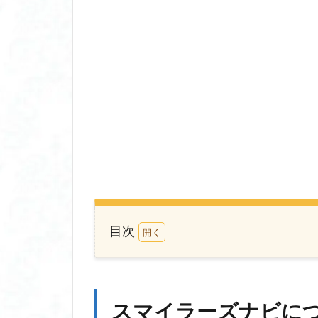
目次
1
ス
マ
イ
スマイラーズナビに