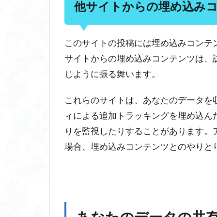
デ
他サイトからの埋め込み
ー
タ
に
このサイトの投稿には埋め込みコンテン
対
す
サイトからの埋め込みコンテンツは、
る
じように振る舞います。
あ
な
これらのサイトは、あなたのデータを収集
た
の
ィによる追加トラッキングを埋め込ん
権
りを監視したりすることがあります。
利
場合、埋め込みコンテンツとのやりと
6
あ
な
た
の
デ