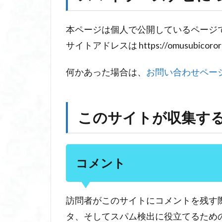
ラ
ー
ズ
本ページは個人で公開しているページ
ナ
サイトアドレスは https://omusubicoror
ビ
に
つ
何かあった場合は、
お問い合わせペー
い
て
2
このサイトが収集す
こ
の
サ
イ
コメント
ト
が
収
訪問者がこのサイトにコメントを残す
集
す
タ、そしてスパム検出に役立てるための