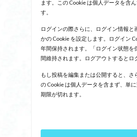
ー
ます。この Cookie は個人データ
タ
す。
の
共
ログインの際さらに、ログイン情報と
有
先
かの Cookie を設定します。ログイン Co
4
年間保持されます。「ログイン状態を
デ
間維持されます。ログアウトするとログイン
ー
タ
もし投稿を編集または公開すると、さらな
を
保
の Cookie は個人データを含まず、単
存
期限が切れます。
す
る
期
間
5