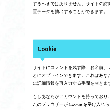
するべきではありません。サイトの訪
2.3
置データを抽出することができます。
Cookie
2.4
他サ
イト
から
の埋
Cookie
め込
みコ
ンテ
サイトにコメントを残す際、お名前、メー
ンツ
とにオプトインできます。これはあな
3
あ
に詳細情報を再入力する手間を省きます。こ
な
た
もしあなたがアカウントを持っており
の
たのブラウザーが Cookie を受け入れ
デ