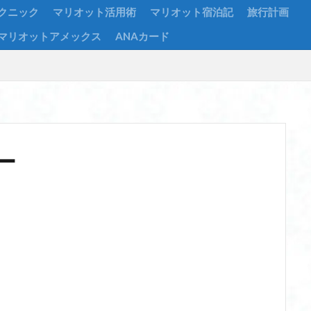
クニック
マリオット活用術
マリオット宿泊記
旅行計画
マリオットアメックス
ANAカード
ー