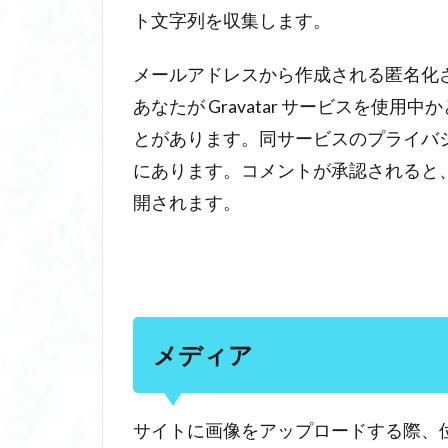
る
ト文字列を収集します。
個
人
メールアドレスから作成される匿名化さ
デ
ー
あなたが Gravatar サービスを使
タ
とがあります。同サービスのプライバシーポリシーは 
と
にあります。コメントが承認されると
収
集
開されます。
の
理
由
2.1
コメ
ント
メディア
2.2
メデ
サイトに画像をアップロードする際、位置情
ィア