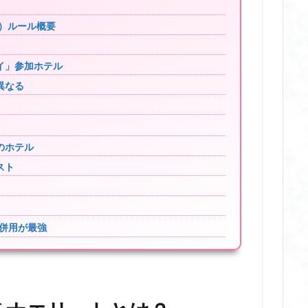
版）ルール概要
イ」参加ホテル
異なる
のホテル
スト
の併用が最強