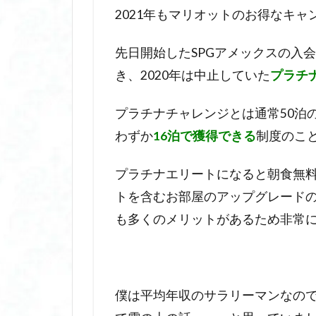
2021年もマリオットのお得なキ
先日開始したSPGアメックスの入
き、2020年は中止していた
プラチ
プラチナチャレンジとは通常50泊
わずか
16泊で獲得できる
制度のこ
プラチナエリートになると朝食無
トを含むお部屋のアップグレードの
も多くのメリットがあるため非常
僕は平均年収のサラリーマンなの