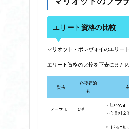
マリオットのプラ
エリート資格の比較
マリオット・ボンヴォイのエリー
エリート資格の比較を下表にまと
必要宿泊
資格
数
・無料Wifi
ノーマル
0泊
・会員料金
＊上記に加