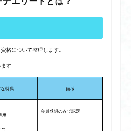
チナエリートとは？
ト資格について整理します。
めます。
主な特典
備考
会員登録のみで認定
適用
えて