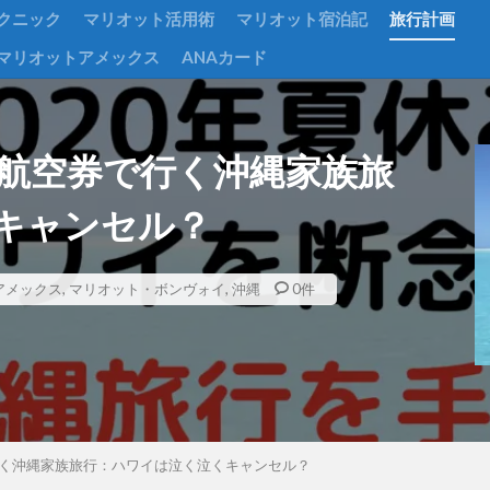
クニック
マリオット活用術
マリオット宿泊記
旅行計画
マリオットアメックス
ANAカード
典航空券で行く沖縄家族旅
キャンセル？
Gアメックス
,
マリオット・ボンヴォイ
,
沖縄
0件
行く沖縄家族旅行：ハワイは泣く泣くキャンセル？