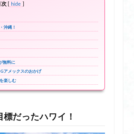
目次
[
hide
]
！
・沖縄！
が無料に
PGアメックスのおかげ
を楽しむ
は目標だったハワイ！