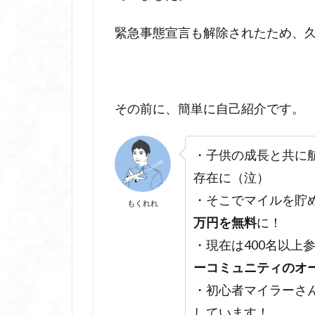
緊急事態宣言も解除されたため、
その前に、簡単に自己紹介です。
・子供の成長と共に
存在に（泣）
・そこでマイルを貯
もくれれ
万円を無料
に！
・現在は400名以上
ーコミュニティのオ
・初心者マイラーさ
しています！