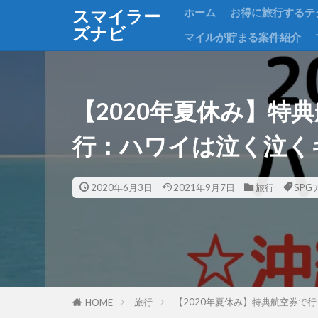
ホーム
お得に旅行するテ
スマイラー
ズナビ
マイルが貯まる案件紹介
【2020年夏休み】特
行：ハワイは泣く泣く
2020年6月3日
2021年9月7日
旅行
SP
旅行
【2020年夏休み】特典航空券で
HOME